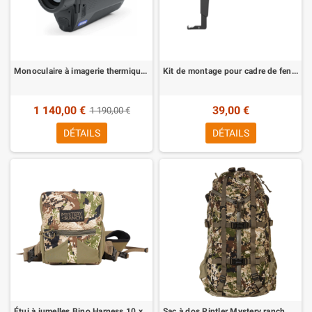
Monoculaire à imagerie thermique AXION 2XM30 F Pulsar
Kit de montage pour cadre de fenêtre pour appareils Pulsar
1 140,00 €
39,00 €
1 190,00 €
DÉTAILS
DÉTAILS
Étui à jumelles Bino Harness 10 x Mystery Ranch
Sac à dos Pintler Mystery ranch 38 litres