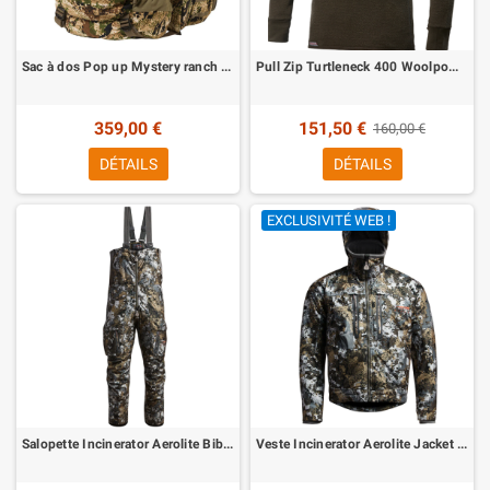
Sac à dos Pop up Mystery ranch 28 litres
Pull Zip Turtleneck 400 Woolpower
359,00 €
151,50 €
160,00 €
DÉTAILS
DÉTAILS
EXCLUSIVITÉ WEB !
Salopette Incinerator Aerolite Bib Pant Optifade Elevated II Sitka
Veste Incinerator Aerolite Jacket Optifade Elevated II Sitka