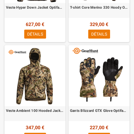
Veste Hyper Down Jacket Optifade Open country Sitka
T-shirt Core Merino 330 Hoody Optifade Subalpine Sitka
627,00 €
329,00 €
DÉTAILS
DÉTAILS
Veste Ambient 100 Hooded Jacket Optifade Subalpine Sitka
Gants Blizzard GTX Glove Optifade Subalpine Sitka
347,00 €
227,00 €