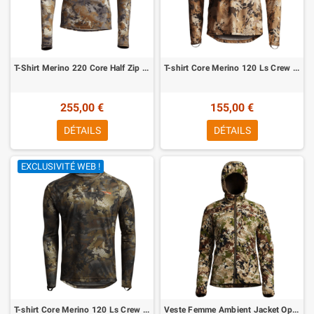
T-Shirt Merino 220 Core Half Zip Optifade Timber Sitka
T-shirt Core Merino 120 Ls Crew Optifade Waterfowl Sitka
255,00 €
155,00 €
DÉTAILS
DÉTAILS
EXCLUSIVITÉ WEB !
T-shirt Core Merino 120 Ls Crew Optifade Timber Sitka
Veste Femme Ambient Jacket Optifade Subalpine Sitka