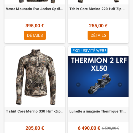
Veste Mountain Evo Jacket Optifade Open Country Sitka
Tshirt Core Merino 220 Half Zip Optifade Open Country Sitka
395,00 €
255,00 €
DÉTAILS
DÉTAILS
EXCLUSIVITÉ WEB !
T shirt Core Merino 330 Half -Zip Optifade Open Country Sitka
Lunette à imagerie Thermique Thermion 2 LRF XL50 télémètre intégré Pulsar
285,00 €
6 490,00 €
6 590,00 €