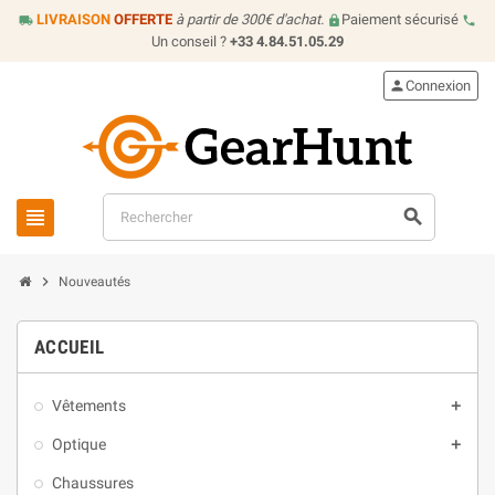
LIVRAISON
OFFERTE
à partir de 300€ d'achat.
Paiement sécurisé
local_shipping
lock
call
Un conseil ?
+33 4.84.51.05.29
person
Connexion
view_headline
search
chevron_right
Nouveautés
ACCUEIL
Vêtements
add
Optique
add
Chaussures