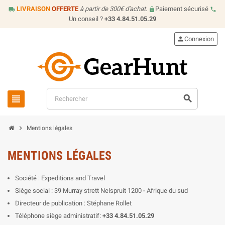
LIVRAISON
OFFERTE
à partir de 300€ d'achat.
Paiement sécurisé
local_shipping
lock
call
Un conseil ?
+33 4.84.51.05.29
person
Connexion
view_headline
search
chevron_right
Mentions légales
MENTIONS LÉGALES
Société : Expeditions and Travel
Siège social : 39 Murray strett Nelspruit 1200 - Afrique du sud
Directeur de publication : Stéphane Rollet
Téléphone siège administratif:
+33 4.84.51.05.29