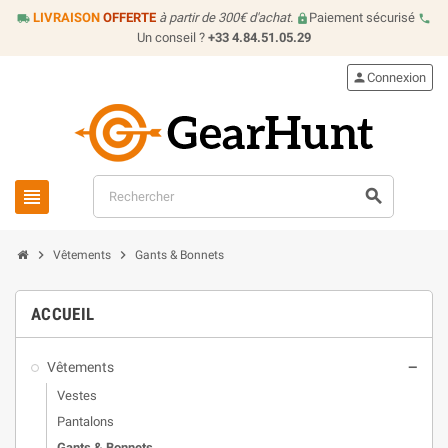
LIVRAISON
OFFERTE
à partir de 300€ d'achat.
Paiement sécurisé
local_shipping
lock
call
Un conseil ?
+33 4.84.51.05.29
person
Connexion
view_headline
search
chevron_right
chevron_right
Vêtements
Gants & Bonnets
ACCUEIL
Vêtements
remove
Vestes
Pantalons
Gants & Bonnets