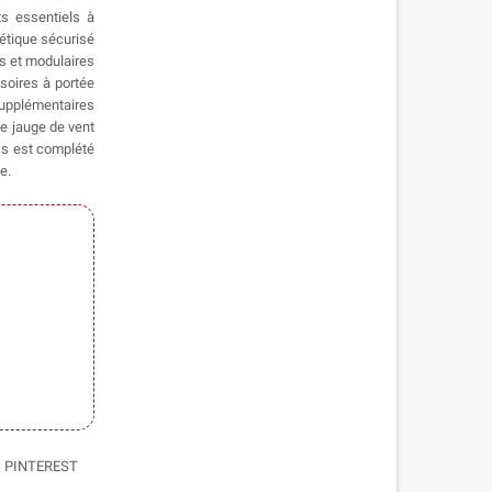
ts essentiels à
étique sécurisé
s et modulaires
ssoires à portée
supplémentaires
e jauge de vent
ics est complété
e.
PINTEREST