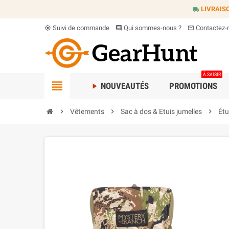
LIVRAIS
local_shipping
Suivi de commande
Qui sommes-nous ?
Contactez-
my_location
comment
mail_outline
À SAISIR
view_headline
NOUVEAUTÉS
PROMOTIONS
play_arrow
chevron_right
Vêtements
chevron_right
Sac à dos & Etuis jumelles
chevron_right
Étu