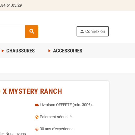
.84.51.05.29
search
person
Connexion
CHAUSSURES
ACCESSOIRES
play_arrow
play_arrow
0 X MYSTERY RANCH
Livraison OFFERTE (min. 300€).
local_shipping
Paiement sécurisé.
security
30 ans d'expérience.
my_location
bier. Nous avons