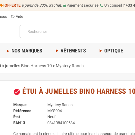
ON
OFFERTE
à partir de 300€ d'achat.
Paiement sécurisé
Un conseil ?
+33 4
lock
call
nous
Aide
help_outline
NOS MARQUES
VÊTEMENTS
OPTIQUE
play_arrow
play_arrow
play_arrow
i à jumelles Bino Harness 10 x Mystery Ranch
ÉTUI À JUMELLES BINO HARNESS 1
check_circle
Marque
Mystery Ranch
Référence
MYS004
État
Neuf
EAN13
0841984100634
Ce harnais est la pièce utilitaire ultime pour les chasseurs de grand gi