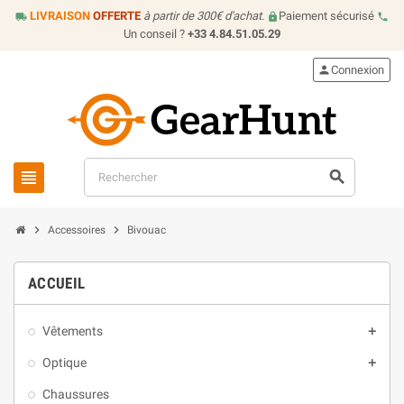
LIVRAISON
OFFERTE
à partir de 300€ d'achat.
Paiement sécurisé
local_shipping
lock
call
Un conseil ?
+33 4.84.51.05.29
person
Connexion
view_headline
search
chevron_right
chevron_right
Accessoires
Bivouac
ACCUEIL
Vêtements
add
Optique
add
Chaussures