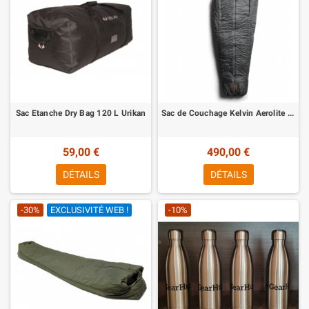
Sac Etanche Dry Bag 120 L Urikan
Sac de Couchage Kelvin Aerolite 30 Sleeping Bag
59,00 €
490,00 €
DÉTAILS
DÉTAILS
-30%
EXCLUSIVITÉ WEB !
-10%