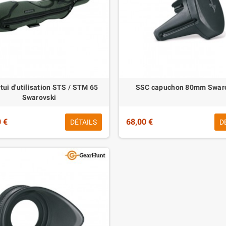
tui d'utilisation STS / STM 65
SSC capuchon 80mm Swar
Swarovski
 €
68,00 €
DÉTAILS
D