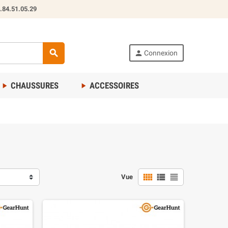
.84.51.05.29
search
person
Connexion
CHAUSSURES
ACCESSOIRES
play_arrow
play_arrow
view_comfy
view_list
view_headline
Vue