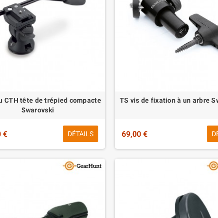
 CTH tête de trépied compacte
TS vis de fixation à un arbre 
Swarovski
 €
69,00 €
DÉTAILS
D