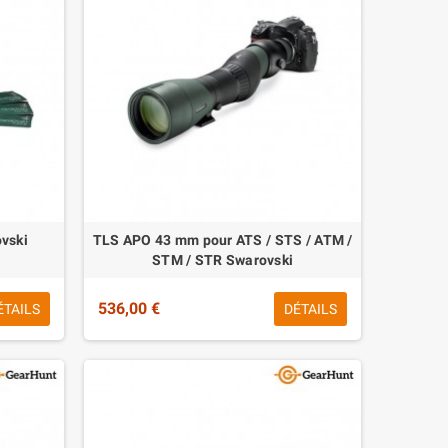
vski
TLS APO 43 mm pour ATS / STS / ATM /
STM / STR Swarovski
536,00 €
ÉTAILS
DÉTAILS