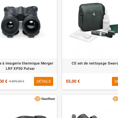
e à imagerie thermique Merger
CS set de nettoyage Swaro
LRF XP50 Pulsar
00 €
55,00 €
DÉTAILS
D
4 899,00 €