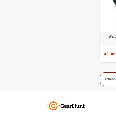
WE b
43,00 
Afficha