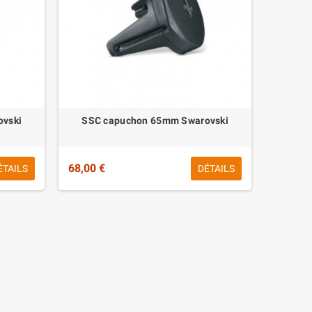
ovski
SSC capuchon 65mm Swarovski
68,00 €
ÉTAILS
DÉTAILS