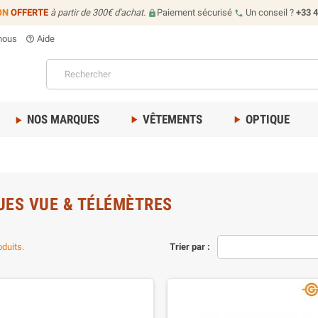
ON
OFFERTE
à partir de 300€ d'achat.
Paiement sécurisé
Un conseil ?
+33 4
lock
call
nous
Aide
help_outline
NOS MARQUES
VÊTEMENTS
OPTIQUE
play_arrow
play_arrow
play_arrow
UES VUE & TÉLÉMÈTRES
oduits.
Trier par :