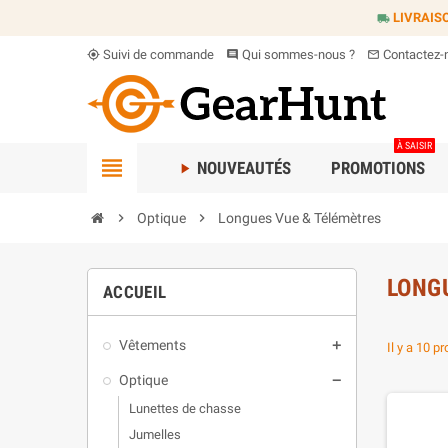
LIVRAIS
local_shipping
Suivi de commande
Qui sommes-nous ?
Contactez-
my_location
comment
mail_outline
À SAISIR
view_headline
NOUVEAUTÉS
PROMOTIONS
play_arrow
chevron_right
Optique
chevron_right
Longues Vue & Télémètres
LONG
ACCUEIL
Vêtements
add
Il y a 10 pr
Optique
remove
Lunettes de chasse
Jumelles