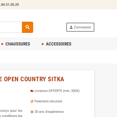
.84.51.05.29
search
person
Connexion
CHAUSSURES
ACCESSOIRES
play_arrow
play_arrow
E OPEN COUNTRY SITKA
Livraison OFFERTE (min. 300€).
local_shipping
Paiement sécurisé.
security
 conçu pour les
30 ans d'expérience.
my_location
s conditions les