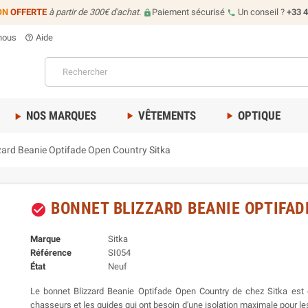
ON
OFFERTE
à partir de 300€ d'achat.
Paiement sécurisé
Un conseil ?
+33 4
lock
call
nous
Aide
help_outline
NOS MARQUES
VÊTEMENTS
OPTIQUE
play_arrow
play_arrow
play_arrow
zard Beanie Optifade Open Country Sitka
BONNET BLIZZARD BEANIE OPTIFAD
check_circle
Marque
Sitka
Référence
SI054
État
Neuf
Le bonnet Blizzard Beanie Optifade Open Country de chez Sitka est
chasseurs et les guides qui ont besoin d'une isolation maximale pour le