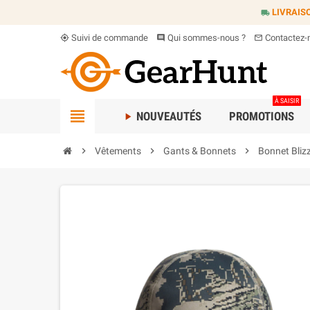
LIVRAIS
local_shipping
Suivi de commande
Qui sommes-nous ?
Contactez-
my_location
comment
mail_outline
À SAISIR
view_headline
NOUVEAUTÉS
PROMOTIONS
play_arrow
chevron_right
Vêtements
chevron_right
Gants & Bonnets
chevron_right
Bonnet Bliz