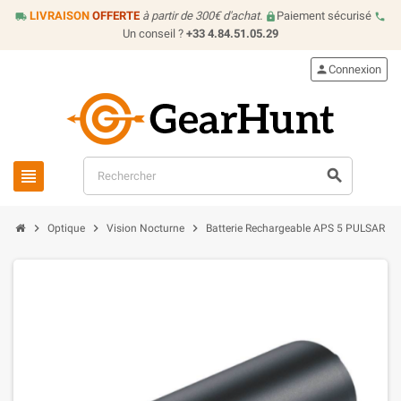
LIVRAISON
OFFERTE
à partir de 300€ d'achat.
Paiement sécurisé
local_shipping
lock
call
Un conseil ?
+33 4.84.51.05.29
person
Connexion
view_headline
search
chevron_right
chevron_right
chevron_right
Optique
Vision Nocturne
Batterie Rechargeable APS 5 PULSAR