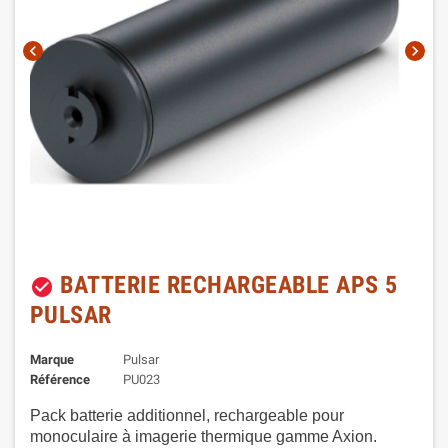
chevron_left
chevron_right
BATTERIE RECHARGEABLE APS 5
check_circle
PULSAR
Marque
Pulsar
Référence
PU023
Pack batterie additionnel, rechargeable pour
monoculaire à imagerie thermique gamme Axion.