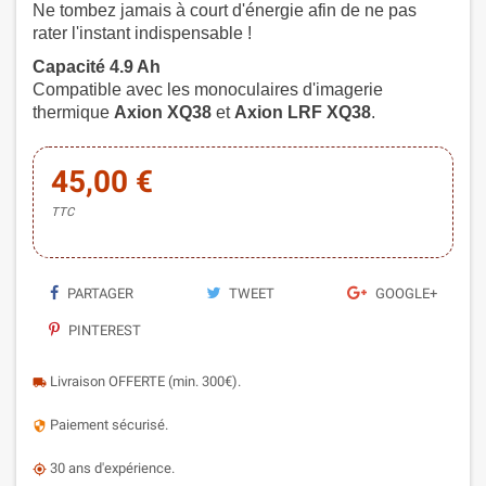
Ne tombez jamais à court d'énergie afin de ne pas
rater l'instant indispensable !
Capacité 4.9 Ah
Compatible avec les monoculaires d'imagerie
thermique
Axion XQ38
et
Axion LRF XQ38
.
45,00 €
TTC
PARTAGER
TWEET
GOOGLE+
PINTEREST
Livraison OFFERTE (min. 300€).
local_shipping
Paiement sécurisé.
security
30 ans d'expérience.
my_location