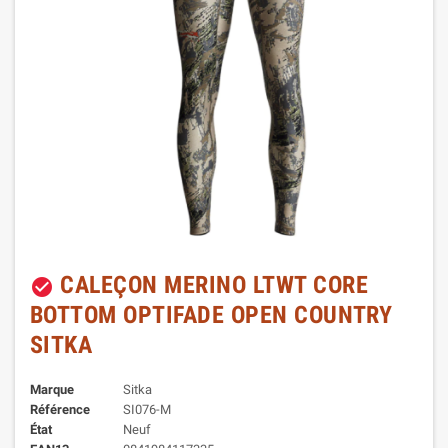
CALEÇON MERINO LTWT CORE
check_circle
BOTTOM OPTIFADE OPEN COUNTRY
SITKA
Marque
Sitka
Référence
SI076-M
État
Neuf