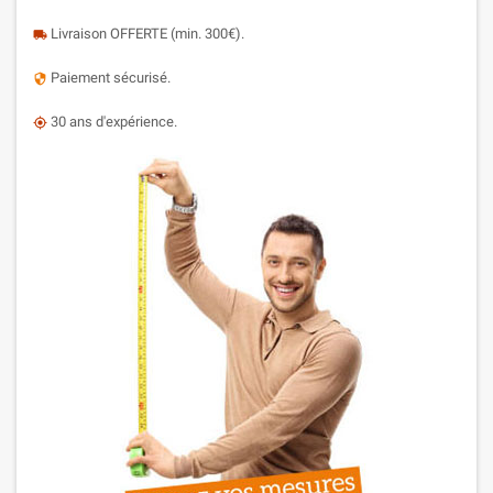
Livraison OFFERTE (min. 300€).
local_shipping
Paiement sécurisé.
security
30 ans d'expérience.
my_location