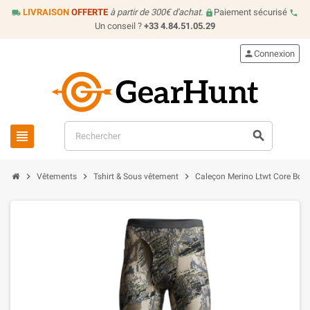
LIVRAISON
OFFERTE
à partir de 300€ d'achat.
Paiement sécurisé
local_shipping
lock
call
Un conseil ?
+33 4.84.51.05.29
person
Connexion
view_headline
search
chevron_right
chevron_right
chevron_right
Vêtements
Tshirt & Sous vêtement
Caleçon Merino Ltwt Core Bott