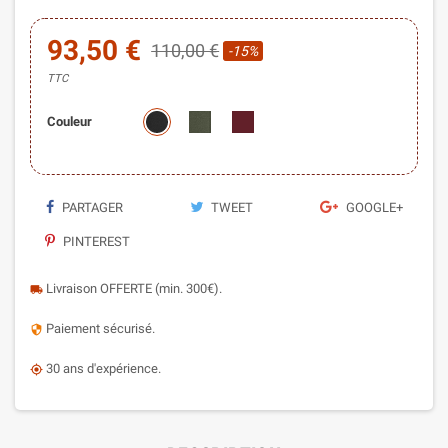
93,50 €
110,00 €
-15%
TTC
Couleur
PARTAGER
TWEET
GOOGLE+
PINTEREST
Livraison OFFERTE (min. 300€).
local_shipping
Paiement sécurisé.
security
30 ans d'expérience.
my_location