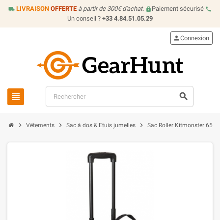
LIVRAISON
OFFERTE
à partir de 300€ d'achat.
Paiement sécurisé
local_shipping
lock
call
Un conseil ?
+33 4.84.51.05.29
person
Connexion
view_headline
search
chevron_right
chevron_right
chevron_right
Vêtements
Sac à dos & Etuis jumelles
Sac Roller Kitmonster 65 L