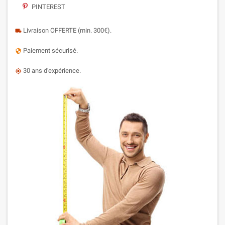
PINTEREST
Livraison OFFERTE (min. 300€).
local_shipping
Paiement sécurisé.
security
30 ans d'expérience.
my_location