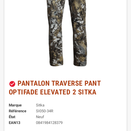
PANTALON TRAVERSE PANT
check_circle
OPTIFADE ELEVATED 2 SITKA
Marque
Sitka
Référence
SI050-34R
État
Neuf
EAN13
0841984128379