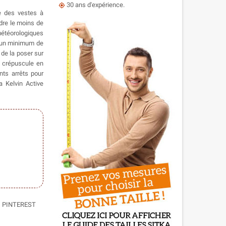
30 ans d'expérience.
my_location
re des vestes à
ndre le moins de
 météorologiques
e un minimum de
t de la poser sur
au crépuscule en
ts arrêts pour
a Kelvin Active
PINTEREST