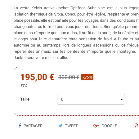
La veste Kelvin Active Jacket Optifade Subalpine est la plus légè
isolation thermique de Sitka. Conçu pour être légère, respirante et pre
place possible, elle est parfaite pour les voyages dans des conditions
changeantes où le froid peut vous jouer des tours. Bien qu'elle prenn
place dans n'importe quel sac à dos, il suffit de la sortir, de la déplier e
le corps pour faire disparaître toute sensation de froid. A l'aube et 
automne ou au printemps, lors de longues ascensions ou de fréquen
repérer des animaux sur les pentes de n'importe quelle montagne, l
ap
Jacket sera votre meilleur allié.
195,00 €
300,00 €
-35%
TTC
Taille
PARTAGER
TWEET
GOOGLE+