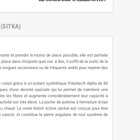
 (SITKA)
rante et prendre le moins de place possible, elle est parfaite
e dans n'importe quel sac à dos, il suffit de la sortir, de la
s de longues ascensions ou de fréquents arrêts pour repérer des
e corps grâce à un isolant synthétique Polartec® Alpha de 80
ques d'une densité spéciale qui lui permet de maintenir une
ntre les fibres et augmente considérablement leur capacité à
tivité est très élevé. La poche de poitrine à fermeture éclair
au chaud. La veste Kelvin Active Jacket est conçue pour être
aison, et constitue la pierre angulaire de tout système de