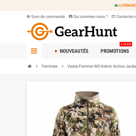
LIVRAIS
local_shipping
Suivi de commande
Qui sommes-nous ?
Contactez-
my_location
comment
mail_outline
À SAISIR
view_headline
NOUVEAUTÉS
PROMOTIONS
play_arrow
chevron_right
Femmes
chevron_right
Veste Femme WS Kelvin Active Jacke