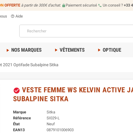
ON
OFFERTE
à partir de 300€ d'achat.
Paiement sécurisé
Un conseil ?
+33 4
lock
call
nous
Aide
help_outline
NOS MARQUES
VÊTEMENTS
OPTIQUE
play_arrow
play_arrow
play_arrow
t 2021 Optifade Subalpine Sitka
VESTE FEMME WS KELVIN ACTIVE J
check_circle
SUBALPINE SITKA
Marque
Sitka
Référence
SI029-L
État
Neuf
EAN13
0879101006903