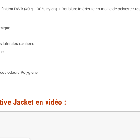
 finition DWR (40 g, 100 % nylon) + Doublure intérieure en maille de polyester re
rmique.
es latérales cachées
ine
 des odeurs Polygiene
tive Jacket en vidéo :