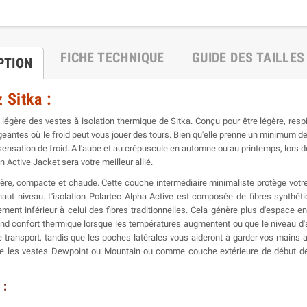
FICHE TECHNIQUE
GUIDE DES TAILLES
PTION
 Sitka :
légère des vestes à isolation thermique de Sitka. Conçu pour être légère, respi
tes où le froid peut vous jouer des tours. Bien qu'elle prenne un minimum de plac
te sensation de froid. A l'aube et au crépuscule en automne ou au printemps, lor
 Active Jacket sera votre meilleur allié.
égère, compacte et chaude. Cette couche intermédiaire minimaliste protège votr
ut niveau. L'isolation Polartec Alpha Active est composée de fibres synthéti
ment inférieur à celui des fibres traditionnelles. Cela génère plus d'espace e
grand confort thermique lorsque les températures augmentent ou que le niveau d'ac
e transport, tandis que les poches latérales vous aideront à garder vos mains 
que les vestes Dewpoint ou Mountain ou comme couche extérieure de début de s
 :